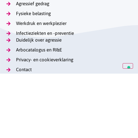
Agressief gedrag
Fysieke belasting
Werkdruk en werkplezier
Infectieziekten en -preventie
Duidelijk over agressie
Arbocatalogus en RI&E
Privacy- en cookieverklaring
Contact
Op de hoogte blijven
Lange Voorhout 13
(070) 376 57 29
stag@caop.nl
arbeidsmarktgehandicaptenzorg.nl