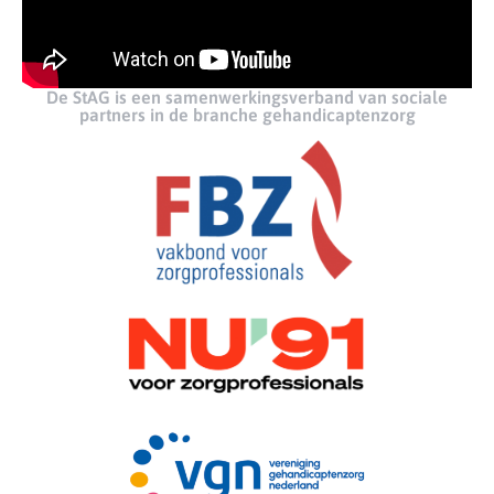
De StAG is een samenwerkingsverband van sociale
partners in de branche gehandicaptenzorg