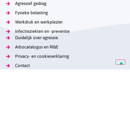
Agressief gedrag
Fysieke belasting
Werkdruk en werkplezier
Infectieziekten en -preventie
Duidelijk over agressie
Arbocatalogus en RI&E
Privacy- en cookieverklaring
Contact
Op de hoogte blijven
Lange Voorhout 13
(070) 376 57 29
stag@caop.nl
arbeidsmarktgehandicaptenzorg.nl