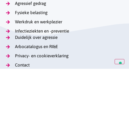
Agressief gedrag
Fysieke belasting
Werkdruk en werkplezier
Infectieziekten en -preventie
Duidelijk over agressie
Arbocatalogus en RI&E
Privacy- en cookieverklaring
Contact
Op de hoogte blijven
Lange Voorhout 13
(070) 376 57 29
stag@caop.nl
arbeidsmarktgehandicaptenzorg.nl