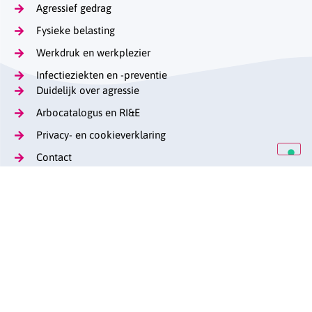
Agressief gedrag
Fysieke belasting
Werkdruk en werkplezier
Infectieziekten en -preventie
Duidelijk over agressie
Arbocatalogus en RI&E
Privacy- en cookieverklaring
Contact
Op de hoogte blijven
Lange Voorhout 13
(070) 376 57 29
stag@caop.nl
arbeidsmarktgehandicaptenzorg.nl