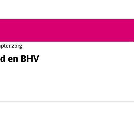
aptenzorg
id en BHV