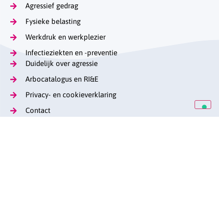
Agressief gedrag
Fysieke belasting
Werkdruk en werkplezier
Infectieziekten en -preventie
Duidelijk over agressie
Arbocatalogus en RI&E
Privacy- en cookieverklaring
Contact
Op de hoogte blijven
Lange Voorhout 13
(070) 376 57 29
stag@caop.nl
arbeidsmarktgehandicaptenzorg.nl