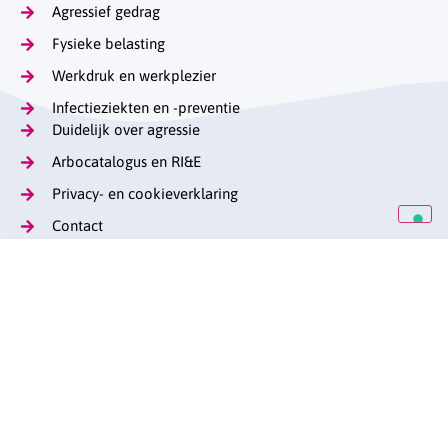
Agressief gedrag
Fysieke belasting
Werkdruk en werkplezier
Infectieziekten en -preventie
Duidelijk over agressie
Arbocatalogus en RI&E
Privacy- en cookieverklaring
Contact
Op de hoogte blijven
Lange Voorhout 13
(070) 376 57 29
stag@caop.nl
arbeidsmarktgehandicaptenzorg.nl