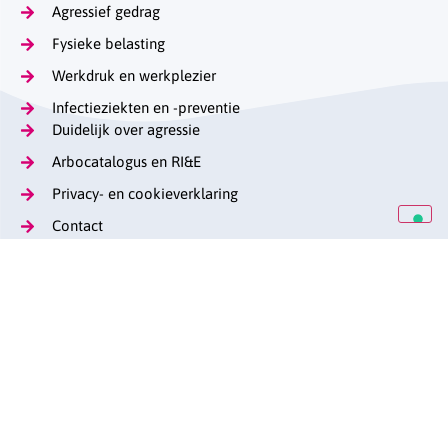
Agressief gedrag
Fysieke belasting
Werkdruk en werkplezier
Infectieziekten en -preventie
Duidelijk over agressie
Arbocatalogus en RI&E
Privacy- en cookieverklaring
Contact
Op de hoogte blijven
Lange Voorhout 13
(070) 376 57 29
stag@caop.nl
arbeidsmarktgehandicaptenzorg.nl