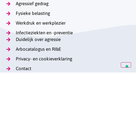
Agressief gedrag
Fysieke belasting
Werkdruk en werkplezier
Infectieziekten en -preventie
Duidelijk over agressie
Arbocatalogus en RI&E
Privacy- en cookieverklaring
Contact
Op de hoogte blijven
Lange Voorhout 13
(070) 376 57 29
stag@caop.nl
arbeidsmarktgehandicaptenzorg.nl