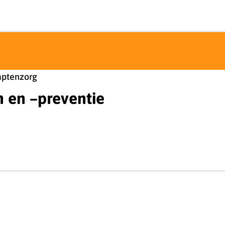
aptenzorg
n en –preventie